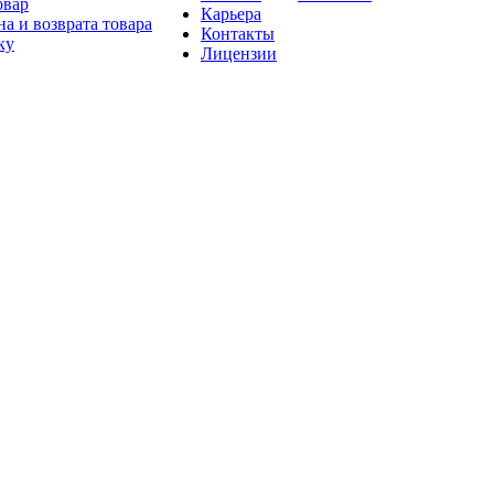
овар
Карьера
а и возврата товара
Контакты
ку
Лицензии